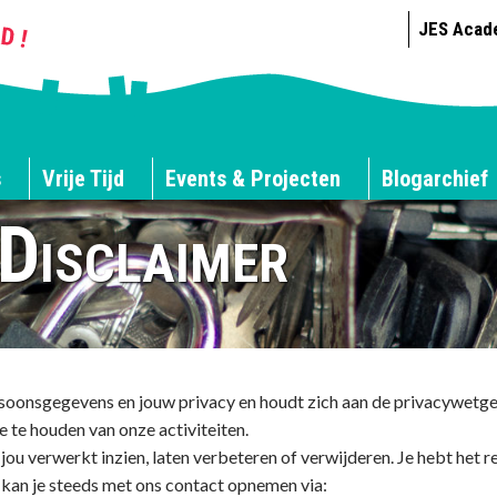
JES Acad
s
Vrije Tijd
Events & Projecten
Blogarchief
Disclaimer
oonsgegevens en jouw privacy en houdt zich aan de privacywetgevi
 te houden van onze activiteiten.
ou verwerkt inzien, laten verbeteren of verwijderen. Je hebt het r
an je steeds met ons contact opnemen via: