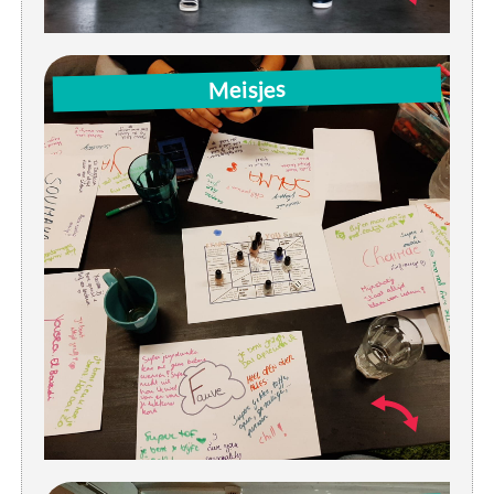
Woe: 16u-18u | instuif / activiteit (-16j)
Meisjes
Do: 17u-19u | instuif / activiteit (-16j)
Vrij: 19u-21:30u | instuif / activiteit (16+j) (1/maand)
Za: 14u-17u | instuif / activiteit (afwisselend
tieners/jongeren)