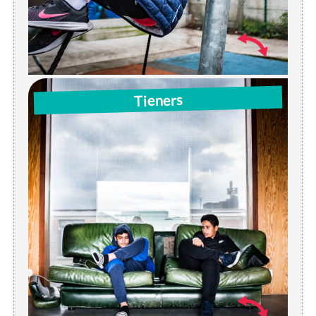
Woe: 14u-16u | instuif / activiteit
Tieners
Do: 17u-18:30u | instuif / activiteit
Vrij: 17u-19u | instuif / activiteit
Za: instuif/sportballon (afwisselend)