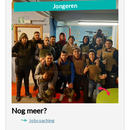
Di: 19u-21:30u | instuif / activiteit
Jongeren
Woe: 16u-18u | sportinstuif
Do: 19u-21:30u | instuif / activiteit
Za: 14u-17u | instuif / activiteit
Nog meer?
Jobcoaching