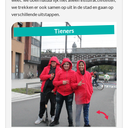
we trekken er ook samen op uit in de stad en gaan op
verschillende uitstappen.
Woe: 13u-17u | activiteit op het plein / uitstap
Tieners
Do: 15:30u-16:30u | JES in de buurt
Do: 16u30-17u30 | sportactiviteit Sporthal Plantin Moretus
Do: 17u30-19u | JES in de buurt
Za: 13u-18u | activiteit / uitstap