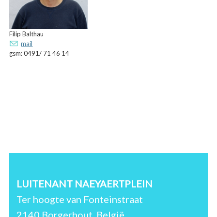
Filip Balthau
mail
gsm: 0491/ 71 46 14
LUITENANT NAEYAERTPLEIN
Ter hoogte van Fonteinstraat
2140 Borgerhout, België