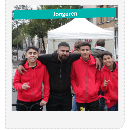
Do: 15:30u-16:30u | JES in de buurt
Jongeren
Do: 17u30-19u | JES in de buurt
Vrij: 19:30u-22:30u | activiteit / uitstap
Za: 13u-18u | activiteit / uitstap