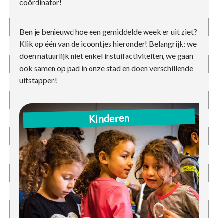
coördinator!
Ben je benieuwd hoe een gemiddelde week er uit ziet?
Klik op één van de icoontjes hieronder! Belangrijk: we
doen natuurlijk niet enkel instuifactiviteiten, we gaan
ook samen op pad in onze stad en doen verschillende
uitstappen!
Di: 16:30u-18u | sportactiviteiten Sporthal Luchtbal
Kinderen
Woe: 14u-16u | instuif / activiteit
Do: 16u-18u | sportactiviteiten SPRK
Za: 14u-16u | instuif / activiteit