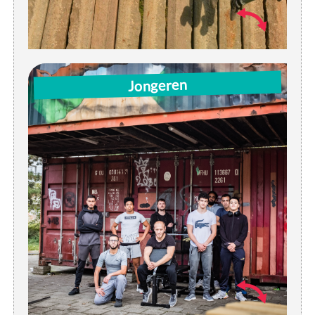
Woe: 14u-17u | instuif
Jongeren
Do:
18u-19u | zaalvoetbal sporthal Luchtbal
19u-22u | instuif
Vrij: 18u-22u | instuif / open sportwerking