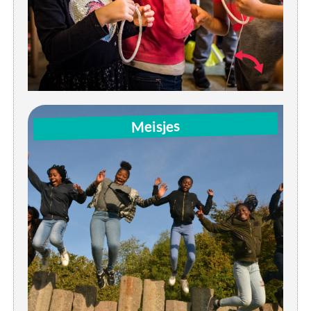
Woe: 16u-18u | instuif
Meisjes
Vrij: 18u-20u | instuif / activiteit