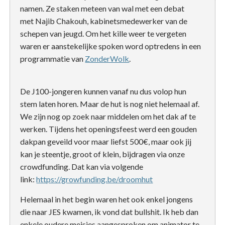
namen. Ze staken meteen van wal met een debat
met Najib Chakouh, kabinetsmedewerker van de
schepen van jeugd. Om het kille weer te vergeten
waren er aanstekelijke spoken word optredens in een
programmatie van
ZonderWolk
.
De J100-jongeren kunnen vanaf nu dus volop hun
stem laten horen. Maar de hut is nog niet helemaal af.
We zijn nog op zoek naar middelen om het dak af te
werken. Tijdens het openingsfeest werd een gouden
dakpan geveild voor maar liefst 500€, maar ook jij
kan je steentje, groot of klein, bijdragen via onze
crowdfunding. Dat kan via volgende
link:
https://growfunding.be/droomhut
Helemaal in het begin waren het ook enkel jongens
die naar JES kwamen, ik vond dat bullshit. Ik heb dan
enkele oudere meisjes aangesproken om animator te